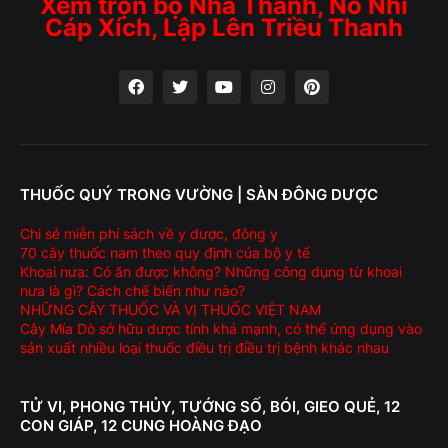
Xem trọn bộ Nhà Thanh, Nỗ Nhĩ
Cáp Xích, Lập Lên Triều Thanh
THUỐC QUÝ TRONG VƯỜNG | SÀN ĐÔNG DƯỢC
Chi sẻ miễn phí sách về y dược, đông y
70 cây thuốc nam theo quy định của bộ y tế
Khoai nưa: Có ăn được không? Những công dụng từ khoai
nưa là gì? Cách chế biến như nào?
NHỮNG CÂY THUỐC VÀ VỊ THUỐC VIỆT NAM
Cây Mía Dò sở hữu dược tính khá mạnh, có thể ứng dụng vào
sản xuất nhiều loại thuốc điều trị điều trị bệnh khác nhau
TỬ VI, PHONG THỦY, TƯỚNG SỐ, BÓI, GIEO QUẺ, 12
CON GIÁP, 12 CUNG HOÀNG ĐẠO