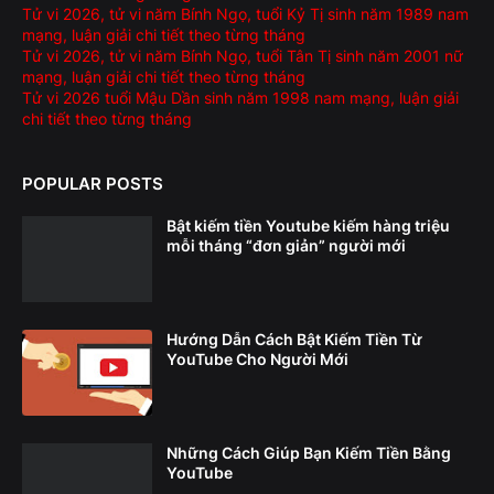
Tử vi 2026, tử vi năm Bính Ngọ, tuổi Kỷ Tị sinh năm 1989 nam
mạng, luận giải chi tiết theo từng tháng
Tử vi 2026, tử vi năm Bính Ngọ, tuổi Tân Tị sinh năm 2001 nữ
mạng, luận giải chi tiết theo từng tháng
Tử vi 2026 tuổi Mậu Dần sinh năm 1998 nam mạng, luận giải
chi tiết theo từng tháng
POPULAR POSTS
Bật kiếm tiền Youtube kiếm hàng triệu
mỗi tháng “đơn giản” người mới
Hướng Dẫn Cách Bật Kiếm Tiền Từ
YouTube Cho Người Mới
Những Cách Giúp Bạn Kiếm Tiền Bằng
YouTube