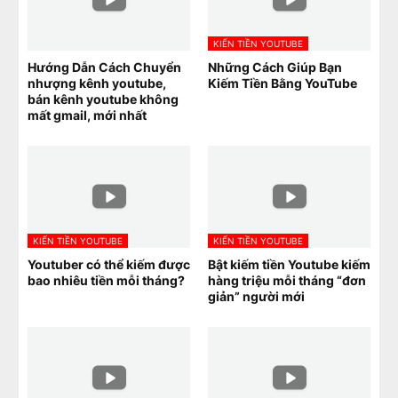
KIẾN TIỀN YOUTUBE
Hướng Dẫn Cách Chuyển
Những Cách Giúp Bạn
nhượng kênh youtube,
Kiếm Tiền Bằng YouTube
bán kênh youtube không
mất gmail, mới nhất
KIẾN TIỀN YOUTUBE
KIẾN TIỀN YOUTUBE
Youtuber có thể kiếm được
Bật kiếm tiền Youtube kiếm
bao nhiêu tiền mỗi tháng?
hàng triệu mỗi tháng “đơn
giản” người mới