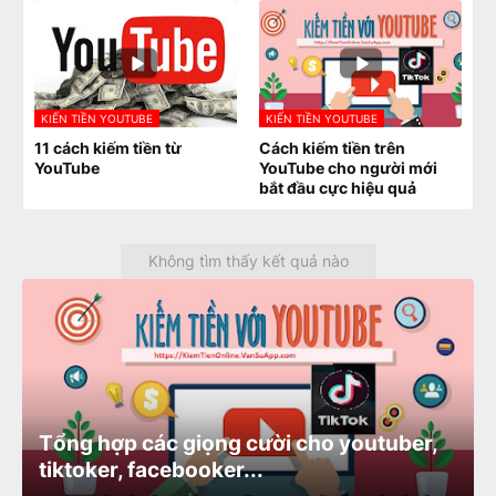
KIẾN TIỀN YOUTUBE
KIẾN TIỀN YOUTUBE
11 cách kiếm tiền từ
Cách kiếm tiền trên
YouTube
YouTube cho người mới
bắt đầu cực hiệu quả
Không tìm thấy kết quả nào
Tổng hợp các giọng cười cho youtuber,
tiktoker, facebooker...