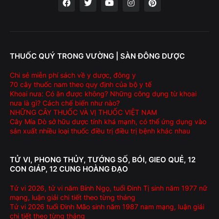
THUỐC QUÝ TRONG VƯỜNG | SÀN ĐÔNG DƯỢC
Chi sẻ miễn phí sách về y dược, đông y
70 cây thuốc nam theo quy định của bộ y tế
Khoai nưa: Có ăn được không? Những công dụng từ khoai
nưa là gì? Cách chế biến như nào?
NHỮNG CÂY THUỐC VÀ VỊ THUỐC VIỆT NAM
Cây Mía Dò sở hữu dược tính khá mạnh, có thể ứng dụng vào
sản xuất nhiều loại thuốc điều trị điều trị bệnh khác nhau
TỬ VI, PHONG THỦY, TƯỚNG SỐ, BÓI, GIEO QUẺ, 12
CON GIÁP, 12 CUNG HOÀNG ĐẠO
Tử vi 2026, tử vi năm Bính Ngọ, tuổi Đinh Tị sinh năm 1977 nữ
mạng, luận giải chi tiết theo từng tháng
Tử vi 2026 tuổi Đinh Mão sinh năm 1987 nam mạng, luận giải
chi tiết theo từng tháng