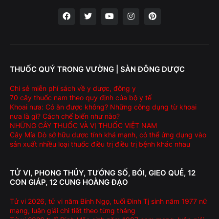
THUỐC QUÝ TRONG VƯỜNG | SÀN ĐÔNG DƯỢC
Chi sẻ miễn phí sách về y dược, đông y
70 cây thuốc nam theo quy định của bộ y tế
Khoai nưa: Có ăn được không? Những công dụng từ khoai
nưa là gì? Cách chế biến như nào?
NHỮNG CÂY THUỐC VÀ VỊ THUỐC VIỆT NAM
Cây Mía Dò sở hữu dược tính khá mạnh, có thể ứng dụng vào
sản xuất nhiều loại thuốc điều trị điều trị bệnh khác nhau
TỬ VI, PHONG THỦY, TƯỚNG SỐ, BÓI, GIEO QUẺ, 12
CON GIÁP, 12 CUNG HOÀNG ĐẠO
Tử vi 2026, tử vi năm Bính Ngọ, tuổi Đinh Tị sinh năm 1977 nữ
mạng, luận giải chi tiết theo từng tháng