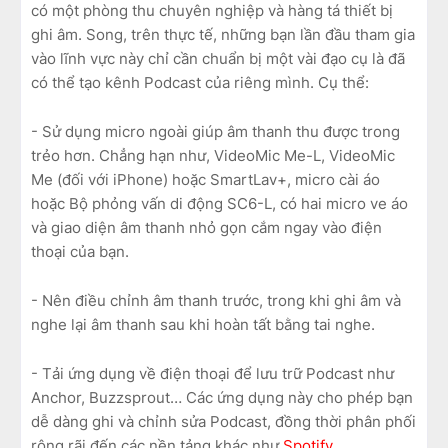
có một phòng thu chuyên nghiệp và hàng tá thiết bị
ghi âm. Song, trên thực tế, những bạn lần đầu tham gia
vào lĩnh vực này chỉ cần chuẩn bị một vài đạo cụ là đã
có thể tạo kênh Podcast của riêng mình. Cụ thể:
- Sử dụng micro ngoài giúp âm thanh thu được trong
trẻo hơn. Chẳng hạn như, VideoMic Me-L, VideoMic
Me (đối với iPhone) hoặc SmartLav+, micro cài áo
hoặc Bộ phỏng vấn di động SC6-L, có hai micro ve áo
và giao diện âm thanh nhỏ gọn cắm ngay vào điện
thoại của bạn.
- Nên điều chỉnh âm thanh trước, trong khi ghi âm và
nghe lại âm thanh sau khi hoàn tất bằng tai nghe.
- Tải ứng dụng về điện thoại để lưu trữ Podcast như
Anchor, Buzzsprout… Các ứng dụng này cho phép bạn
dễ dàng ghi và chỉnh sửa Podcast, đồng thời phân phối
rộng rãi đến các nền tảng khác như
Spotify
.