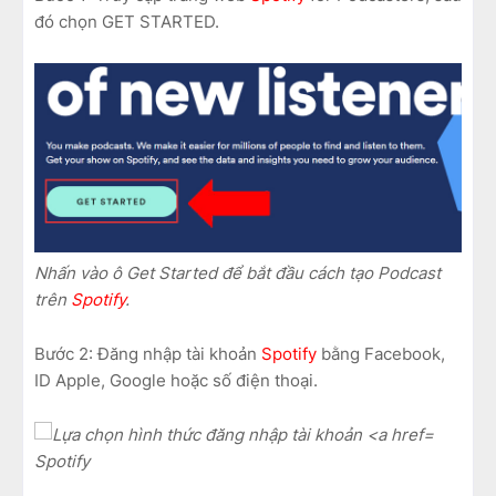
đó chọn GET STARTED.
Nhấn vào ô Get Started để bắt đầu cách tạo Podcast
trên
Spotify
.
Bước 2: Đăng nhập tài khoản
Spotify
bằng Facebook,
ID Apple, Google hoặc số điện thoại.
Spotify