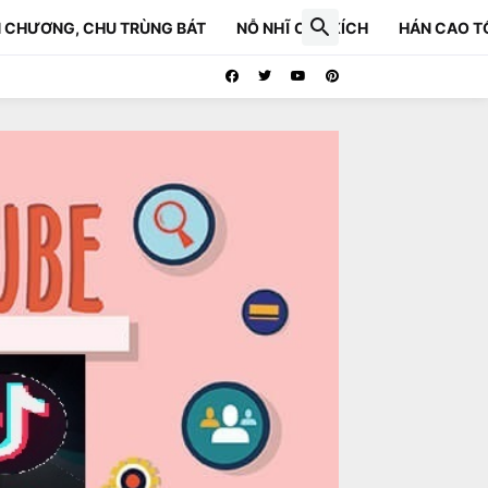
 CHƯƠNG, CHU TRÙNG BÁT
NỖ NHĨ CÁP XÍCH
HÁN CAO T