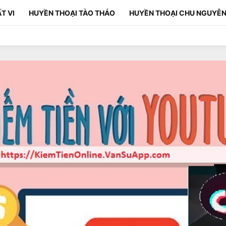
T VI
HUYỀN THOẠI TÀO THÁO
HUYỀN THOẠI CHU NGUYÊN