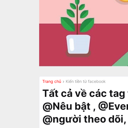
Trang chủ
Kiến tiền từ facebook
Tất cả về các tag
@Nêu bật , @Ever
@người theo dõi,