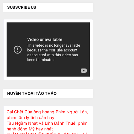
SUBSCRIBE US
HUYỀN THOẠI TÀO THÁO
Cái Chết Của ông hoàng Phim Người Lớn,
phim tâm lý tình cản hay
Tàu Ngầm Nhật và Lính Đánh Thuê, phim
hành động Mỹ hay nhất